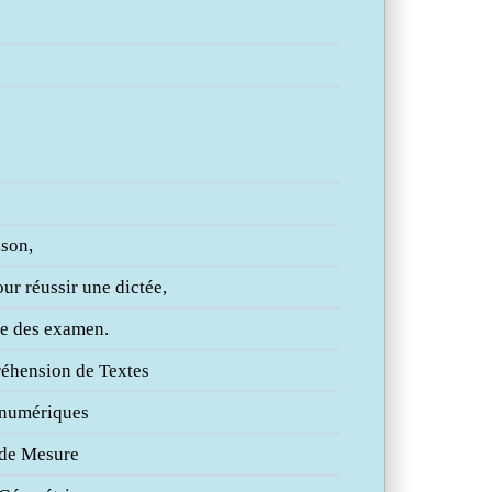
ison,
ur réussir une dictée,
te des examen.
réhension de Textes
 numériques
 de Mesure