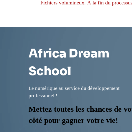
Fichiers volumineux. A la fin du
processu
Africa Dream
School
Le numérique au service du développement
professionel !
Mettez toutes les chances de vo
côté pour gagner votre vie!